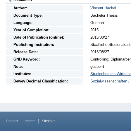
Author:
Vincent Häckel
Document Type:
Bachelor Thesis
Language:
German
Year of Completion:
2015
Date of Publication (online):
2015/08/27
Publishing Institution:
Staatliche Studienakad
Release Date:
2015/08/27
GND Keyword:
Controlling; Diplomarbei
Note:
gesperrt
Institutes:
Studienbereich Wirtscha
Dewey Decimal Classification:
Sozialwissenschaften / 
Contact
Imprint
Sitelinks