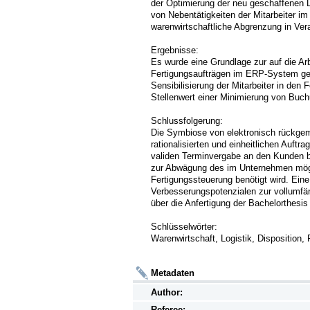
der Optimierung der neu geschaffenen 
von Nebentätigkeiten der Mitarbeiter im
warenwirtschaftliche Abgrenzung in Verant
Ergebnisse:

Es wurde eine Grundlage zur auf die Ar
Fertigungsaufträgen im ERP-System gesc
Sensibilisierung der Mitarbeiter in den
Stellenwert einer Minimierung von Buchun
Schlussfolgerung:

Die Symbiose von elektronisch rückgeme
rationalisierten und einheitlichen Auftr
validen Terminvergabe an den Kunden be
zur Abwägung des im Unternehmen mög
Fertigungssteuerung benötigt wird. Eine 
Verbesserungspotenzialen zur vollumfä
über die Anfertigung der Bachelorthesis h
Schlüsselwörter:

Metadaten
Author:
Referee: