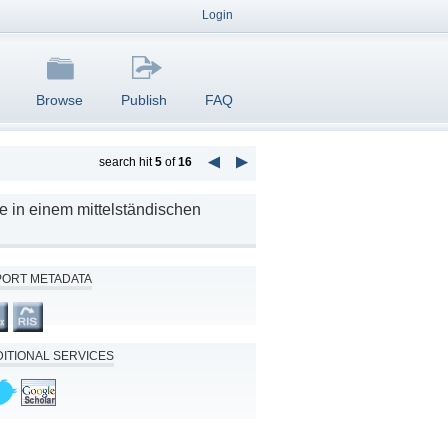
Login
Browse
Publish
FAQ
search hit
5
of
16
e in einem mittelständischen
PORT METADATA
ITIONAL SERVICES