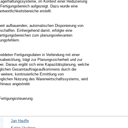
Lagerhaltungssysteme, im Kontext einer Reduzierung 
 Fertigungsbereich aufgezeigt. Dazu wurde eine 
wortlichkeitsbereiche erstellt.

beit aufbauenden, automatischen Disponierung von 
haffen. Einhergehend damit, erfolgte eine 
 Fertigungsbereichen zum planungsrelevanten 
gsfehlern.

ldeten Fertigungsdaten in Verbindung mit einer 
agsabwicklung, trägt zur Planungssicherheit und zur 
i. Daraus ergibt sich eine Kapazitätsplanung, welche 
lichen Gesamtauftragsaufkommens durch die 
weitere, kontinuierliche Ermittlung von 
nglichen Nutzung des Warenwirtschaftssystems, wird 
inaus angestrebt.

Jan Hauffe
Katrin Uschner