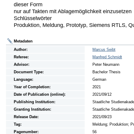
dieser Form 

nur auf Takten mit Ablagemöglichkeit einzusetzen 

Schlüsselwörter 

Produktion, Meldung, Prototyp, Siemens RTLS, Qua
Metadaten
Author:
Marcus Seibt
Referee:
Manfred Schmidt
Advisor:
Peter Neumann
Document Type:
Bachelor Thesis
Language:
German
Year of Completion:
2021
Date of Publication (online):
2021/09/12
Publishing Institution:
Staatliche Studienakad
Granting Institution:
Staatliche Studienakad
Release Date:
2021/09/23
Tag:
Meldung; Produktion; P
Pagenumber:
56