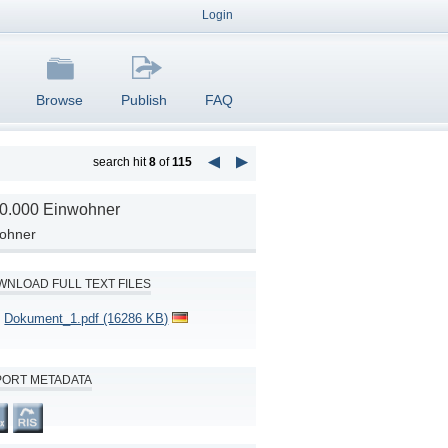
Login
Browse
Publish
FAQ
search hit
8
of
115
 90.000 Einwohner
wohner
NLOAD FULL TEXT FILES
Dokument_1.pdf (16286 KB)
PORT METADATA