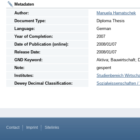
Metadaten
Author:
Manuela Hamatschek
Document Type:
Diploma Thesis
Language:
German
Year of Completion:
2007
Date of Publication (online):
2008/01/07
Release Date:
2008/01/07
GND Keyword:
Aktiva; Bauwirtschaft; 
Note:
gesperrt
Institutes:
Studienbereich Wirtscha
Dewey Decimal Classification:
Sozialwissenschaften / 
Contact
Imprint
Sitelinks