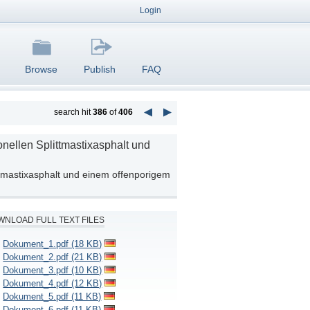
Login
Browse
Publish
FAQ
search hit
386
of
406
nellen Splittmastixasphalt und
ttmastixasphalt und einem offenporigem
NLOAD FULL TEXT FILES
Dokument_1.pdf (18 KB)
Dokument_2.pdf (21 KB)
Dokument_3.pdf (10 KB)
Dokument_4.pdf (12 KB)
Dokument_5.pdf (11 KB)
Dokument_6.pdf (11 KB)