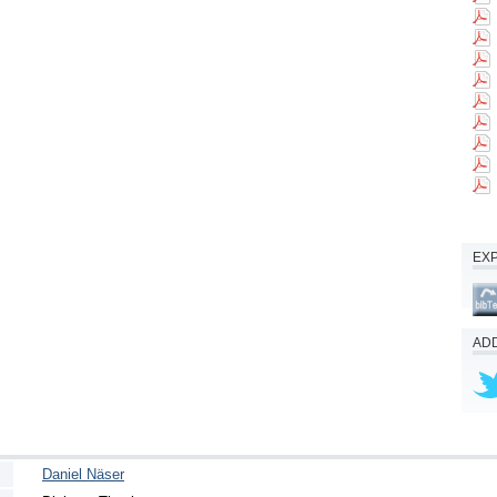
EX
ADD
Daniel Näser