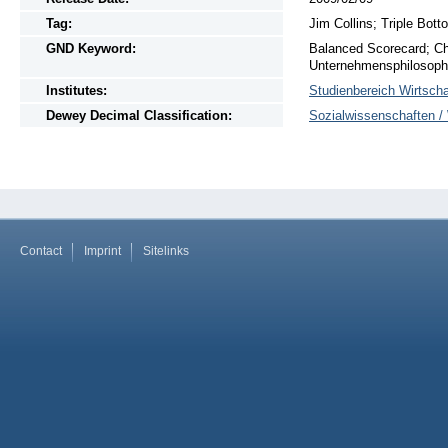
Tag:
Jim Collins; Triple Bott
GND Keyword:
Balanced Scorecard; Ch
Unternehmensphilosophi
Institutes:
Studienbereich Wirtscha
Dewey Decimal Classification:
Sozialwissenschaften / 
Contact
Imprint
Sitelinks