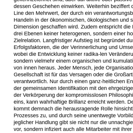
dessen Geschehen einwirken. Weiterhin beziffert d
Line den Mehrwert, der durch ein verantwortungsb
Handeln in der ökonomischen, ökologischen und so
Dimension geschaffen wird. Zudem entspricht die E
drei Ebenen keiner heterogenen, sondern einer h
Zielrelation. Langfristiger Aufstieg ist begründet du
Erfolgsfaktoren, die der Verinnerlichung und Umse
wobei die Entwicklung keiner radika-len Veränderun
sondern vielmehr einem organischen und kumulati
von innen heraus. Jeder Mensch, jede Organisatio
Gesellschaft ist für das Versagen oder die Großartig
verantwortlich. Nur durch einen ganz-heitlichen E
der gemeinsamen Identifikation mit den ehrgeizige
der Verkörperung der kompromisslosen Philosoph
eins, kann wahrhaftige Brillanz erreicht werden. De
kommt demnach die herausragende Rolle hinsichtli
Prozesses zu, und durch seine unentwegte Vorbildf
jeglicher Handlung gibt sie nicht nur die unnachgie
vor, sondern infiziert auch alle Mitarbeiter mit ihre