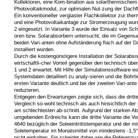
Kollektoren, eine Kom-bination aus solarthermischem 
Photovoltaikmodul, zur optimalen Nut-zung der Dachflä
Ein konventioneller verglaster Flachkollektor zur the
und eine Photovoltaikanlage zur Stromerzeugung wurde
2 eingesetzt. In Variante 3 wurde der Einsatz von S
oren bzw. Solarabsorbern untersucht, die im Gegensat
beiden Vari-anten ohne Aufständerung flach auf der Da
installiert wurden. 

Durch die kostengünstigere Installation der Solarabso
wirtschaftli-cher Vorteil gegenüber den technisch über
1 und 2 erwartet. Mit Hilfe der Simulationssoftware wa
Systemdaten detailliert zu analy-sieren und die Bohrtie
ersten Variante deutlich und bei der zweiten Vari-ante
reduzieren.

Entgegen den Erwartungen zeigte sich, dass die dritte
Vergleich so-wohl technisch als auch hinsichtlich der 
am schlechtesten ab-schnitt. Aufgrund der starken Ab
umgebenden Erdreichs kann die dritte Variante die Vo
4640 bezüglich der Soleeintrittstemperatur und der mit
Soletemperatur im Monatsmittel von mindestens -1,5°
nicht einhalten. Sie scheidet daher wie die Referenzva