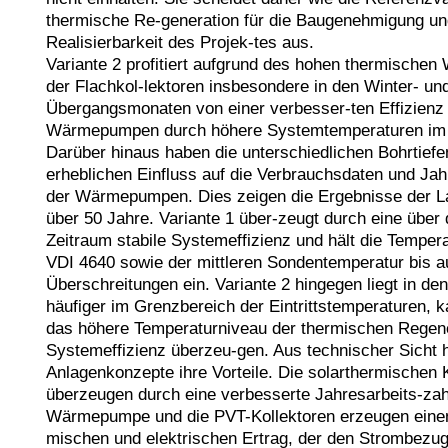
thermische Re-generation für die Baugenehmigung und 
Realisierbarkeit des Projek-tes aus. 

Variante 2 profitiert aufgrund des hohen thermischen
der Flachkol-lektoren insbesondere in den Winter- und
Übergangsmonaten von einer verbesser-ten Effizienz 
Wärmepumpen durch höhere Systemtemperaturen im So
Darüber hinaus haben die unterschiedlichen Bohrtiefen
erheblichen Einfluss auf die Verbrauchsdaten und Jah
der Wärmepumpen. Dies zeigen die Ergebnisse der La
über 50 Jahre. Variante 1 über-zeugt durch eine über
Zeitraum stabile Systemeffizienz und hält die Tempera
VDI 4640 sowie der mittleren Sondentemperatur bis au
Überschreitungen ein. Variante 2 hingegen liegt in de
häufiger im Grenzbereich der Eintrittstemperaturen, k
das höhere Temperaturniveau der thermischen Regener
Systemeffizienz überzeu-gen. Aus technischer Sicht h
Anlagenkonzepte ihre Vorteile. Die solarthermischen K
überzeugen durch eine verbesserte Jahresarbeits-zahl
Wärmepumpe und die PVT-Kollektoren erzeugen einen
mischen und elektrischen Ertrag, der den Strombezu