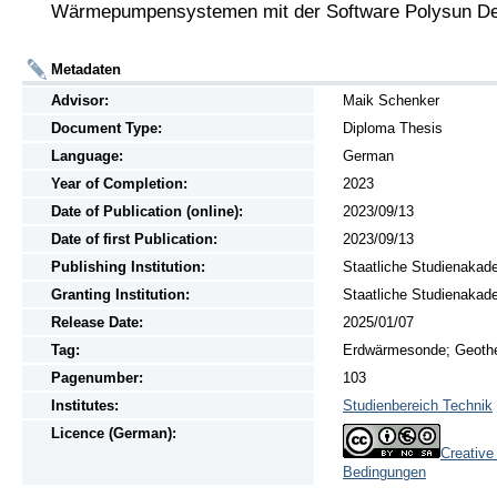
Metadaten
Advisor:
Maik Schenker
Document Type:
Diploma Thesis
Language:
German
Year of Completion:
2023
Date of Publication (online):
2023/09/13
Date of first Publication:
2023/09/13
Publishing Institution:
Staatliche Studienakad
Granting Institution:
Staatliche Studienakad
Release Date:
2025/01/07
Tag:
Erdwärmesonde; Geother
Pagenumber:
103
Institutes:
Studienbereich Technik
Licence (German):
Creativ
Bedingungen