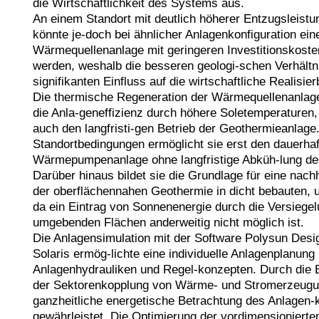
die Wirtschaftlichkeit des Systems aus.

An einem Standort mit deutlich höherer Entzugsleistu
könnte je-doch bei ähnlicher Anlagenkonfiguration eine
Wärmequellenanlage mit geringeren Investitionskosten
werden, weshalb die besseren geologi-schen Verhältni
signifikanten Einfluss auf die wirtschaftliche Realisierba
Die thermische Regeneration der Wärmequellenanlage 
die Anla-geneffizienz durch höhere Soletemperaturen, 
auch den langfristi-gen Betrieb der Geothermieanlage.
Standortbedingungen ermöglicht sie erst den dauerhaft
Wärmepumpenanlage ohne langfristige Abküh-lung des
Darüber hinaus bildet sie die Grundlage für eine nachh
der oberflächennahen Geothermie in dicht bebauten, u
da ein Eintrag von Sonnenenergie durch die Versiegelu
umgebenden Flächen anderweitig nicht möglich ist.

Die Anlagensimulation mit der Software Polysun Desig
Solaris ermög-lichte eine individuelle Anlagenplanung m
Anlagenhydrauliken und Regel-konzepten. Durch die B
der Sektorenkopplung von Wärme- und Stromerzeugun
ganzheitliche energetische Betrachtung des Anlagen-
gewährleistet. Die Optimierung der vordimensioniert