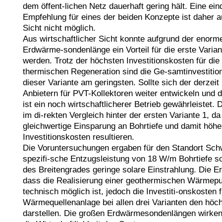
dem öffent-lichen Netz dauerhaft gering hält. Eine eind
Empfehlung für eines der beiden Konzepte ist daher a
Sicht nicht möglich.

Aus wirtschaftlicher Sicht konnte aufgrund der enorm
Erdwärme-sondenlänge ein Vorteil für die erste Variant
werden. Trotz der höchsten Investitionskosten für di
thermischen Regeneration sind die Ge-samtinvestition
dieser Variante am geringsten. Sollte sich der derzeit 
Anbietern für PVT-Kollektoren weiter entwickeln und di
ist ein noch wirtschaftlicherer Betrieb gewährleistet. Di
im di-rekten Vergleich hinter der ersten Variante 1, da 
gleichwertige Einsparung an Bohrtiefe und damit höher
Investitionskosten resultieren.

Die Voruntersuchungen ergaben für den Standort Schw
spezifi-sche Entzugsleistung von 18 W/m Bohrtiefe so
des Breitengrades geringe solare Einstrahlung. Die Er
dass die Realisierung einer geothermischen Wärmep
technisch möglich ist, jedoch die Investiti-onskosten fü
Wärmequellenanlage bei allen drei Varianten den höch
darstellen. Die großen Erdwärmesondenlängen wirken 