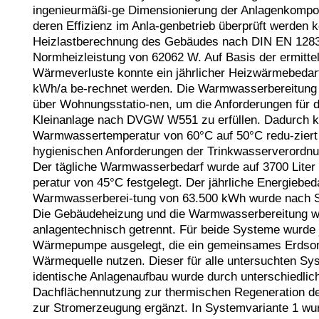
ingenieurmäßi-ge Dimensionierung der Anlagenkompon
deren Effizienz im Anla-genbetrieb überprüft werden k
Heizlastberechnung des Gebäudes nach DIN EN 12831
Normheizleistung von 62062 W. Auf Basis der ermittel-
Wärmeverluste konnte ein jährlicher Heizwärmebedarf
kWh/a be-rechnet werden. Die Warmwasserbereitung er
über Wohnungsstatio-nen, um die Anforderungen für di
Kleinanlage nach DVGW W551 zu erfüllen. Dadurch ko
Warmwassertemperatur von 60°C auf 50°C redu-ziert 
hygienischen Anforderungen der Trinkwasserverordnun
Der tägliche Warmwasserbedarf wurde auf 3700 Liter 
peratur von 45°C festgelegt. Der jährliche Energiebedar
Warmwasserberei-tung von 63.500 kWh wurde nach SIA 
Die Gebäudeheizung und die Warmwasserbereitung w
anlagentechnisch getrennt. Für beide Systeme wurde j
Wärmepumpe ausgelegt, die ein gemeinsames Erdsond
Wärmequelle nutzen. Dieser für alle untersuchten Sys
identische Anlagenaufbau wurde durch unterschiedlich
Dachflächennutzung zur thermischen Regeneration de
zur Stromerzeugung ergänzt. In Systemvariante 1 wu