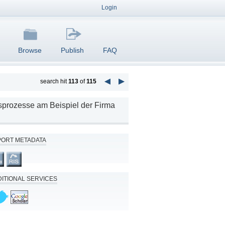
Login
Browse
Publish
FAQ
search hit
113
of
115
sprozesse am Beispiel der Firma
PORT METADATA
ITIONAL SERVICES