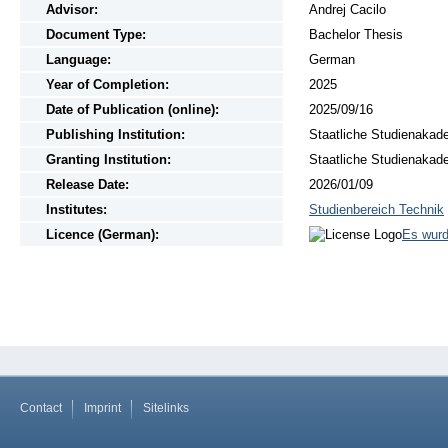
Advisor:
Andrej Cacilo
Document Type:
Bachelor Thesis
Language:
German
Year of Completion:
2025
Date of Publication (online):
2025/09/16
Publishing Institution:
Staatliche Studienakad
Granting Institution:
Staatliche Studienakad
Release Date:
2026/01/09
Institutes:
Studienbereich Technik
Licence (German):
Es wurd
Contact
Imprint
Sitelinks