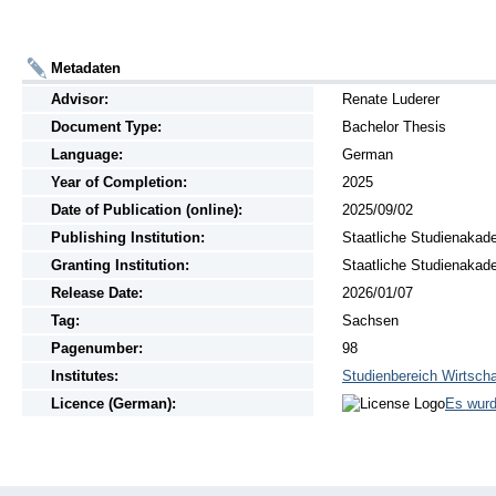
Metadaten
Advisor:
Renate Luderer
Document Type:
Bachelor Thesis
Language:
German
Year of Completion:
2025
Date of Publication (online):
2025/09/02
Publishing Institution:
Staatliche Studienakad
Granting Institution:
Staatliche Studienakad
Release Date:
2026/01/07
Tag:
Sachsen
Pagenumber:
98
Institutes:
Studienbereich Wirtscha
Licence (German):
Es wurd