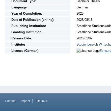
Document Type:
Bachelor Thesis
Language:
German
Year of Completion:
2025
Date of Publication (online):
2025/08/13
Publishing Institution:
Staatliche Studienakad
Granting Institution:
Staatliche Studienakad
Release Date:
2026/01/07
Institutes:
Studienbereich Wirtscha
Licence (German):
Es wurd
Contact
Imprint
Sitelinks